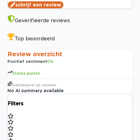
schrijf een review
Geverifieerde reviews
Top beoordeeld
Review overzicht
Positief sentiment
0
%
Sterke punten
Gebaseerd op
reviews
No AI summary available
Filters