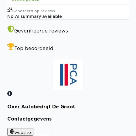
Gebaseerd op
reviews
No AI summary available
Geverifieerde reviews
Top beoordeeld
Over Autobedrijf De Groot
Bekijk certificaat
Contactgegevens
website