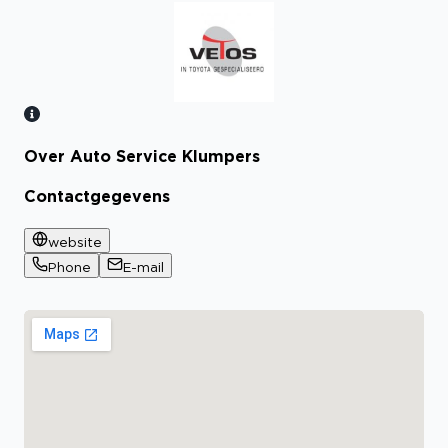
Over Auto Service Klumpers
Bekijk certificaat
Contactgegevens
website
Phone
E-mail