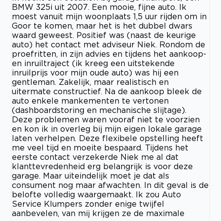
BMW 325i uit 2007. Een mooie, fijne auto. Ik
moest vanuit mijn woonplaats 1,5 uur rijden om in
Goor te komen, maar het is het dubbel dwars
waard geweest. Positief was (naast de keurige
auto) het contact met adviseur Niek. Rondom de
proefritten, in zijn advies en tijdens het aankoop-
en inruiltraject (ik kreeg een uitstekende
inruilprijs voor mijn oude auto) was hij een
gentleman. Zakelijk, maar realistisch en
uitermate constructief. Na de aankoop bleek de
auto enkele mankementen te vertonen
(dashboardstoring en mechanische slijtage).
Deze problemen waren vooraf niet te voorzien
en kon ik in overleg bij mijn eigen lokale garage
laten verhelpen. Deze flexibele opstelling heeft
me veel tijd en moeite bespaard. Tijdens het
eerste contact verzekerde Niek me al dat
klanttevredenheid erg belangrijk is voor deze
garage. Maar uiteindelijk moet je dat als
consument nog maar afwachten. In dit geval is de
belofte volledig waargemaakt. Ik zou Auto
Service Klumpers zonder enige twijfel
aanbevelen, van mij krijgen ze de maximale