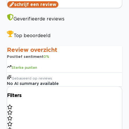
schrijf een review
Geverifieerde reviews
Top beoordeeld
Review overzicht
Positief sentiment
0
%
Sterke punten
Gebaseerd op
reviews
No AI summary available
Filters