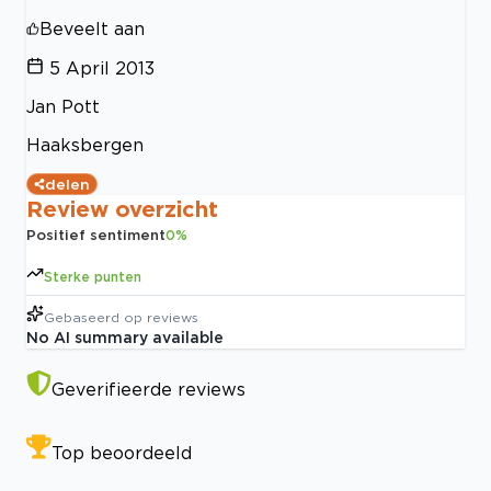
Beveelt aan
5 April 2013
Jan Pott
Haaksbergen
delen
Review overzicht
Positief sentiment
0
%
Sterke punten
Gebaseerd op
reviews
No AI summary available
Geverifieerde reviews
Top beoordeeld