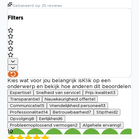
Gebaseerd op
25
reviews
Filters
Kies wat voor jou belangrijk is
Klik op een
onderwerp en bekijk hoe anderen dit beoordelen
Expertise
1
Snelheid van service
1
Prijs-kwaliteit
3
Transparantie
1
Nauwkeurigheid offerte
1
Communicatie
15
Vriendelijkheid personeel
13
Professionaliteit
14
Betrouwbaarheid
7
Stiptheid
2
Opvolging
8
Eerlijkheid
6
Probleemoplossend vermogen
2
Algehele ervaring
1
10