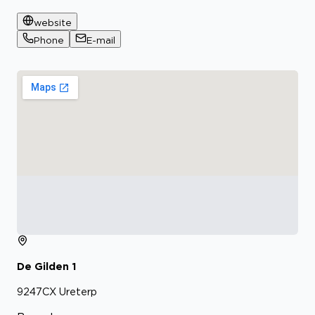
website
Phone
E-mail
De Gilden
1
9247CX
Ureterp