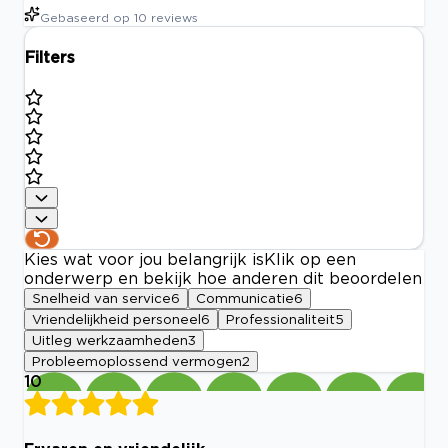
Gebaseerd op
10
reviews
Filters
Kies wat voor jou belangrijk is
Klik op een
onderwerp en bekijk hoe anderen dit beoordelen
Snelheid van service
6
Communicatie
6
Vriendelijkheid personeel
6
Professionaliteit
5
Uitleg werkzaamheden
3
Probleemoplossend vermogen
2
10