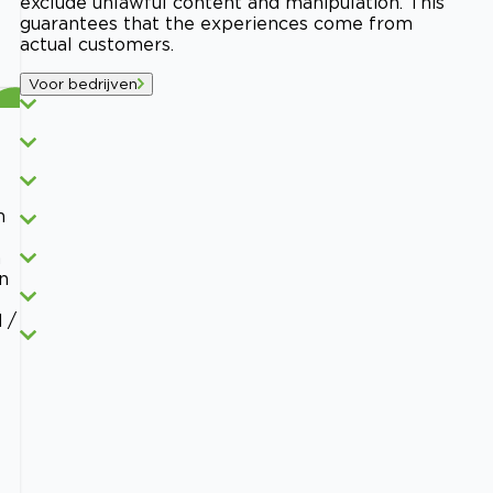
exclude unlawful content and manipulation. This
guarantees that the experiences come from
actual customers.
Voor bedrijven
n
n
n
 /