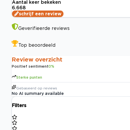
Aantal keer bekeken
6.668
schrijf een review
Geverifieerde reviews
Top beoordeeld
Review overzicht
Positief sentiment
0
%
Sterke punten
Gebaseerd op
reviews
No AI summary available
Filters