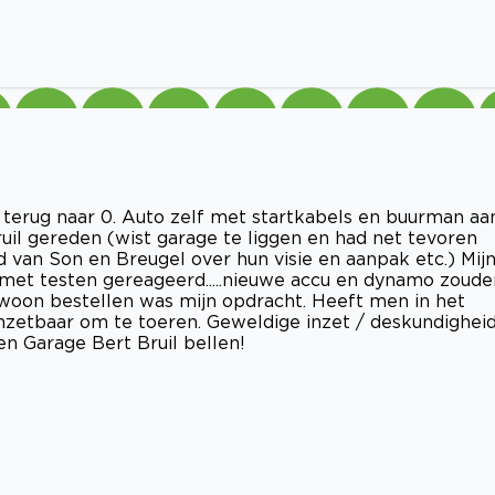
 terug naar 0. Auto zelf met startkabels en buurman aa
il gereden (wist garage te liggen en had net tevoren
 van Son en Breugel over hun visie en aanpak etc.) Mij
met testen gereageerd.....nieuwe accu en dynamo zoude
ewoon bestellen was mijn opdracht. Heeft men in het
nzetbaar om te toeren. Geweldige inzet / deskundigheid
len Garage Bert Bruil bellen!