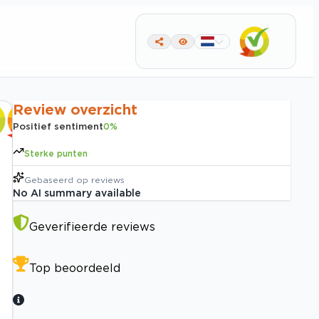
Review overzicht
Positief sentiment
0
%
Sterke punten
Gebaseerd op
reviews
No AI summary available
Geverifieerde reviews
Top beoordeeld