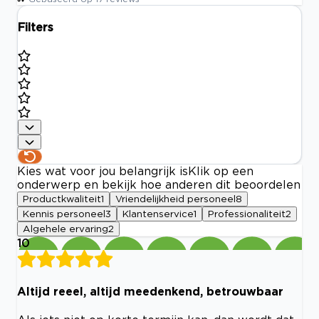
Filters
Kies wat voor jou belangrijk is
Klik op een
onderwerp en bekijk hoe anderen dit beoordelen
Productkwaliteit
1
Vriendelijkheid personeel
8
Kennis personeel
3
Klantenservice
1
Professionaliteit
2
Algehele ervaring
2
10
Altijd reeel, altijd meedenkend, betrouwbaar