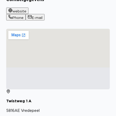
website
Phone
E-mail
Twistweg
1
A
5816AE
Vredepeel