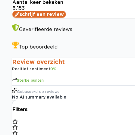
Aantal keer bekeken
6.153
schrijf een review
Geverifieerde reviews
Top beoordeeld
Review overzicht
Positief sentiment
0
%
Sterke punten
Gebaseerd op
reviews
No AI summary available
Filters