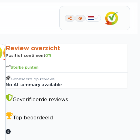
Review overzicht
Positief sentiment
0
%
Sterke punten
Gebaseerd op
reviews
No AI summary available
Geverifieerde reviews
Top beoordeeld