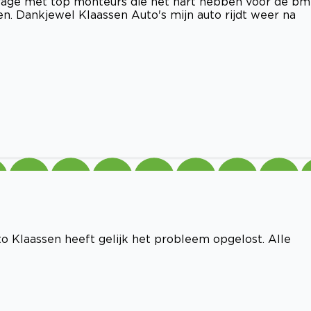
arage met top monteurs die het hart hebben voor de b
n. Dankjewel Klaassen Auto's mijn auto rijdt weer na
o Klaassen heeft gelijk het probleem opgelost. Alle