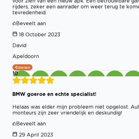
voor zien van een nieuw apk. Een betrouwbare g
rijders, zeker een aanrader om weer terug te kome
tevredenheid.
Beveelt aan
18 October 2023
David
Apeldoorn
delen
10
BMW goeroe en echte specialist!
Helaas was elder mijn probleem niet opgelost. Aut
monteurs zijn zeer vriendelijk en deskundig!
Beveelt aan
29 April 2023