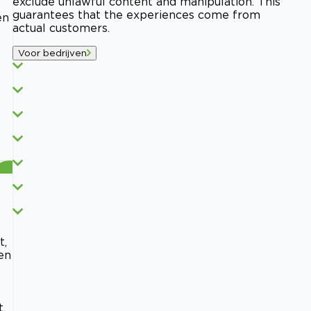
exclude unlawful content and manipulation. This
guarantees that the experiences come from
en
actual customers.
Voor bedrijven
t,
en
.