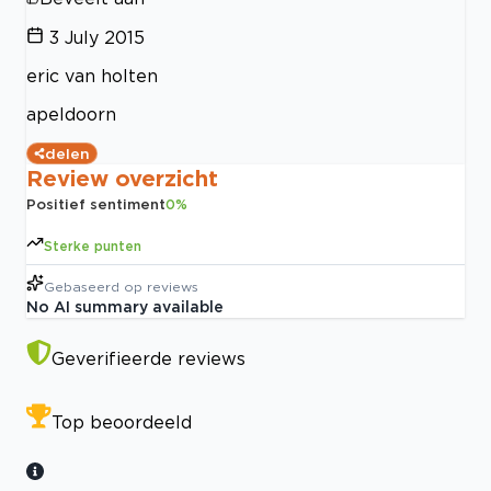
3 July 2015
eric van holten
apeldoorn
delen
Review overzicht
Positief sentiment
0
%
Sterke punten
Gebaseerd op
reviews
No AI summary available
Geverifieerde reviews
Top beoordeeld