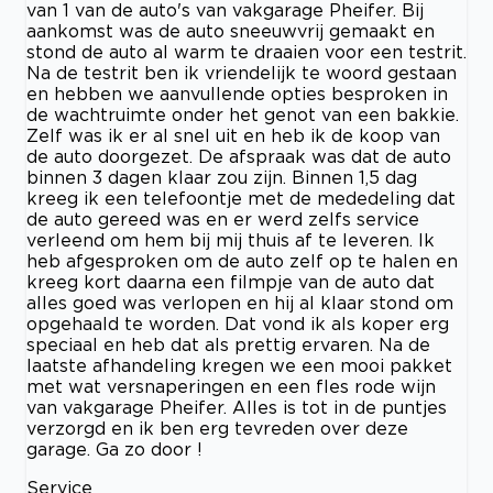
van 1 van de auto's van vakgarage Pheifer. Bij
aankomst was de auto sneeuwvrij gemaakt en
stond de auto al warm te draaien voor een testrit.
Na de testrit ben ik vriendelijk te woord gestaan
en hebben we aanvullende opties besproken in
de wachtruimte onder het genot van een bakkie.
Zelf was ik er al snel uit en heb ik de koop van
de auto doorgezet. De afspraak was dat de auto
binnen 3 dagen klaar zou zijn. Binnen 1,5 dag
kreeg ik een telefoontje met de mededeling dat
de auto gereed was en er werd zelfs service
verleend om hem bij mij thuis af te leveren. Ik
heb afgesproken om de auto zelf op te halen en
kreeg kort daarna een filmpje van de auto dat
alles goed was verlopen en hij al klaar stond om
opgehaald te worden. Dat vond ik als koper erg
speciaal en heb dat als prettig ervaren. Na de
laatste afhandeling kregen we een mooi pakket
met wat versnaperingen en een fles rode wijn
van vakgarage Pheifer. Alles is tot in de puntjes
verzorgd en ik ben erg tevreden over deze
garage. Ga zo door !
Service