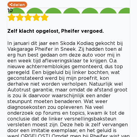
delen
10
Zelf klacht opgelost, Pheifer vergoed.
In januari dit jaar een Skoda Kodiaq gekocht bij
Vakgarage Pheifer in Sneek. Zij hadden toen al
erg hun best gedaan om deze auto voor mij in
een week tijd afleveringsklaar te krijgen. O.a.
nieuwe achterremblokjes gemonteerd, dus top
geregeld. Een bijgeluid bij linker bochten, wat
geconstateerd werd bij mijn proefrit, kon
derhalve niet worden verholpen. Natuurlijk wel
Autotrust garantie, maar omdat de afstand groot
is zou ik daarvoor waarschijnlijk een ander
steunpunt moeten benaderen. Wat weer
diagnosekosten zou opleveren. Na veel
onderzoek op forums en topics, kwam ik tot de
conclusie dat de linker versnellingsbaksteun
versleten moest zijn. Deze heb ik zelf vervangen
door een imitatie exemplaar, en het geluid is
weg! OPGELOST! Omdat men bij Pheifer wist van