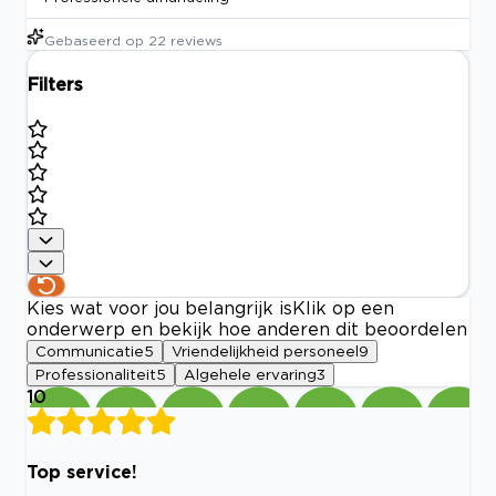
Gebaseerd op
22
reviews
Filters
Kies wat voor jou belangrijk is
Klik op een
onderwerp en bekijk hoe anderen dit beoordelen
Communicatie
5
Vriendelijkheid personeel
9
Professionaliteit
5
Algehele ervaring
3
10
Top service!