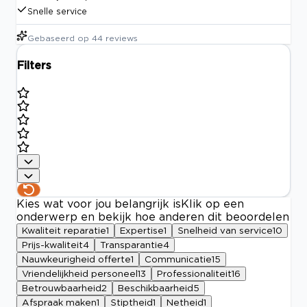
Snelle service
Gebaseerd op
44
reviews
Filters
Kies wat voor jou belangrijk is
Klik op een
onderwerp en bekijk hoe anderen dit beoordelen
Kwaliteit reparatie
1
Expertise
1
Snelheid van service
10
Prijs-kwaliteit
4
Transparantie
4
Nauwkeurigheid offerte
1
Communicatie
15
Vriendelijkheid personeel
13
Professionaliteit
16
Betrouwbaarheid
2
Beschikbaarheid
5
Afspraak maken
1
Stiptheid
1
Netheid
1