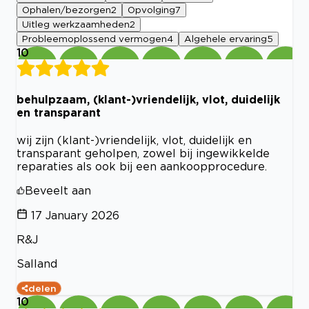
Ophalen/bezorgen
2
Opvolging
7
Uitleg werkzaamheden
2
Probleemoplossend vermogen
4
Algehele ervaring
5
10
behulpzaam, (klant-)vriendelijk, vlot, duidelijk
en transparant
wij zijn (klant-)vriendelijk, vlot, duidelijk en
transparant geholpen, zowel bij ingewikkelde
reparaties als ook bij een aankoopprocedure.
Beveelt aan
17 January 2026
R&J
Salland
delen
10