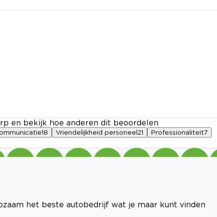
rp en bekijk hoe anderen dit beoordelen
ommunicatie
18
Vriendelijkheid personeel
21
Professionaliteit
7
lpzaam het beste autobedrijf wat je maar kunt vinden