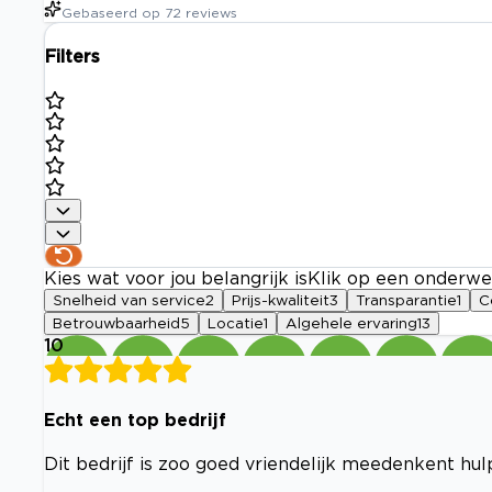
Gebaseerd op
72
reviews
Filters
Kies wat voor jou belangrijk is
Klik op een onderwe
Snelheid van service
2
Prijs-kwaliteit
3
Transparantie
1
C
Betrouwbaarheid
5
Locatie
1
Algehele ervaring
13
10
Echt een top bedrijf
Dit bedrijf is zoo goed vriendelijk meedenkent hu