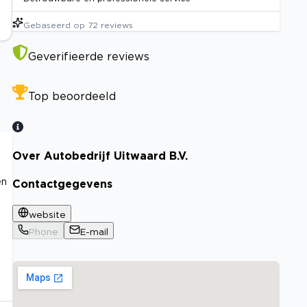
Gebaseerd op
72
reviews
Geverifieerde reviews
Top beoordeeld
Over Autobedrijf Uitwaard B.V.
en
Contactgegevens
website
Phone
E-mail