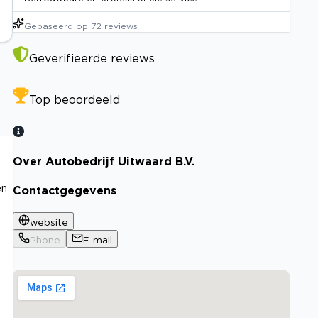
Gebaseerd op
72
reviews
Geverifieerde reviews
Top beoordeeld
Over Autobedrijf Uitwaard B.V.
en
Contactgegevens
website
Phone
E-mail