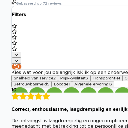
Gebaseerd op
72
reviews
Filters
Kies wat voor jou belangrijk is
Klik op een onderwe
Snelheid van service
2
Prijs-kwaliteit
3
Transparantie
1
C
Betrouwbaarheid
5
Locatie
1
Algehele ervaring
13
10
Correct, enthousiastme, laagdrempelig en eerlijk
De ontvangst is laagdrempelig en ongecomplicee
meegedacht met betrekking tot de persoonlijke sit