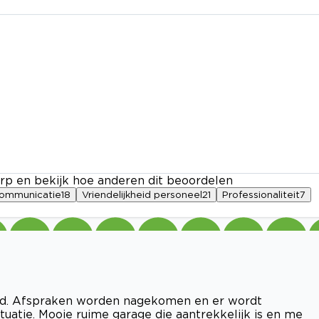
rp en bekijk hoe anderen dit beoordelen
ommunicatie
18
Vriendelijkheid personeel
21
Professionaliteit
7
rd. Afspraken worden nagekomen en er wordt
uatie. Mooie ruime garage die aantrekkelijk is en me