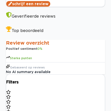
schrijf een review
Geverifieerde reviews
Top beoordeeld
Review overzicht
Positief sentiment
0
%
Sterke punten
Gebaseerd op
reviews
No AI summary available
Filters