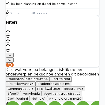
Flexibele planning en duidelijke communicatie
Gebaseerd op
58
reviews
Filters
Kies wat voor jou belangrijk is
Klik op een
onderwerp en bekijk hoe anderen dit beoordelen
Docenten/instructeurs
54
Faciliteiten
1
Praktijkervaring
4
Studentbegeleiding
1
Communicatie
15
Prijs-kwaliteit
6
Roostering
5
Sfeer
17
Veiligheid
2
Voortgangsregistratie
2
Certificering
1
Netheid
1
Algehele ervaring
20
9