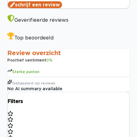
schrijf een review
Geverifieerde reviews
Top beoordeeld
Review overzicht
Positief sentiment
0
%
Sterke punten
Gebaseerd op
reviews
No AI summary available
Filters