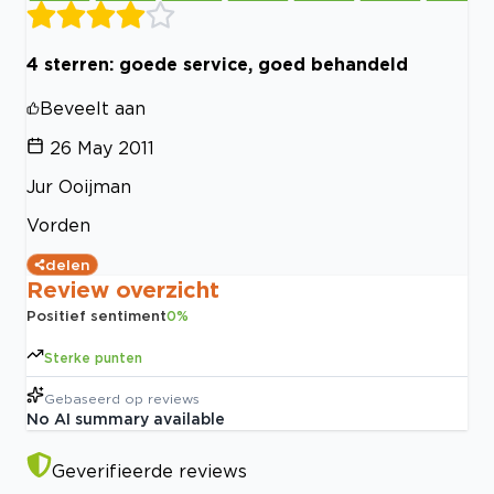
4 sterren: goede service, goed behandeld
Beveelt aan
26 May 2011
Jur Ooijman
Vorden
delen
Review overzicht
Positief sentiment
0
%
Sterke punten
Gebaseerd op
reviews
No AI summary available
Geverifieerde reviews