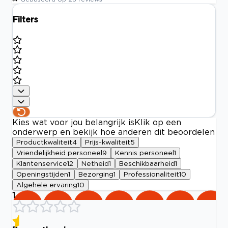
Filters
Kies wat voor jou belangrijk is
Klik op een
onderwerp en bekijk hoe anderen dit beoordelen
Productkwaliteit
4
Prijs-kwaliteit
5
Vriendelijkheid personeel
9
Kennis personeel
1
Klantenservice
12
Netheid
1
Beschikbaarheid
1
Openingstijden
1
Bezorging
1
Professionaliteit
10
Algehele ervaring
10
1