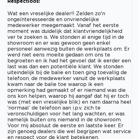
Respectloos!
Wat een vreselijke dealer!! Zelden zo'n
ongeïnteresseerde en onvriendelijke
medewerker meegemaakt. Vanaf het eerste
moment was duidelijk dat klantvriendelijkheid
ver te zoeken is. We stonden al enige tijd in de
showroom en er was gewoon geen enkel
personeel aanwezig buiten de werkplaats om. Er
werd niet eens moeite gedaan om ons te
begroeten en ik had het gevoel dat ik eerder een
last was dan een potentiële klant. We stonden
uiteindelijk bij de balie en toen ging toevallig de
telefoon, de medewerker vanuit de werkplaats
kwam naar de balie toe waarop ik een
opmerking had gemaakt of er niemand was die
ons kon helpen, waarop hij aangaf dat hij er toch
was (met een vreselijke blik) en nam daarna heel
‘normaal’ de telefoon aan i.p.v. zich te
veronschuldigen voor het lang wachten, er was
namelijk buiten ons niemand in de showroom.
Voor mij absoluut de eerste en laatste keer. Er
zijn genoeg dealers die wel begrijpen wat service
en respect voor de klant betekenen.