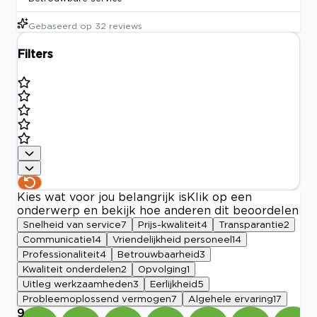
Gebaseerd op
32
reviews
Filters
Kies wat voor jou belangrijk is
Klik op een
onderwerp en bekijk hoe anderen dit beoordelen
Snelheid van service
7
Prijs-kwaliteit
4
Transparantie
2
Communicatie
14
Vriendelijkheid personeel
14
Professionaliteit
4
Betrouwbaarheid
3
Kwaliteit onderdelen
2
Opvolging
1
Uitleg werkzaamheden
3
Eerlijkheid
5
Probleemoplossend vermogen
7
Algehele ervaring
17
9