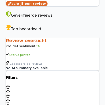
schrijf een review
Geverifieerde reviews
Top beoordeeld
Review overzicht
Positief sentiment
0
%
Sterke punten
Gebaseerd op
reviews
No AI summary available
Filters