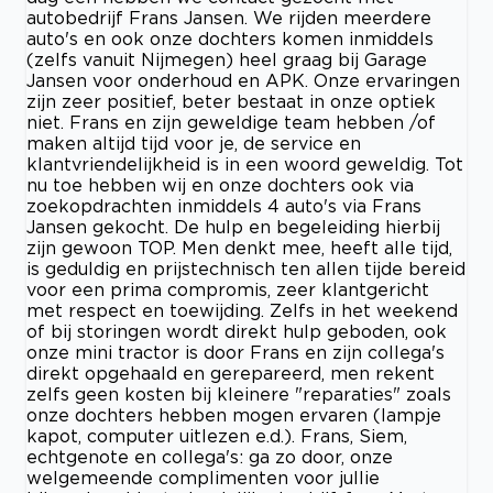
autobedrijf Frans Jansen. We rijden meerdere
auto's en ook onze dochters komen inmiddels
(zelfs vanuit Nijmegen) heel graag bij Garage
Jansen voor onderhoud en APK. Onze ervaringen
zijn zeer positief, beter bestaat in onze optiek
niet. Frans en zijn geweldige team hebben /of
maken altijd tijd voor je, de service en
klantvriendelijkheid is in een woord geweldig. Tot
nu toe hebben wij en onze dochters ook via
zoekopdrachten inmiddels 4 auto's via Frans
Jansen gekocht. De hulp en begeleiding hierbij
zijn gewoon TOP. Men denkt mee, heeft alle tijd,
is geduldig en prijstechnisch ten allen tijde bereid
voor een prima compromis, zeer klantgericht
met respect en toewijding. Zelfs in het weekend
of bij storingen wordt direkt hulp geboden, ook
onze mini tractor is door Frans en zijn collega's
direkt opgehaald en gerepareerd, men rekent
zelfs geen kosten bij kleinere "reparaties" zoals
onze dochters hebben mogen ervaren (lampje
kapot, computer uitlezen e.d.). Frans, Siem,
echtgenote en collega's: ga zo door, onze
welgemeende complimenten voor jullie