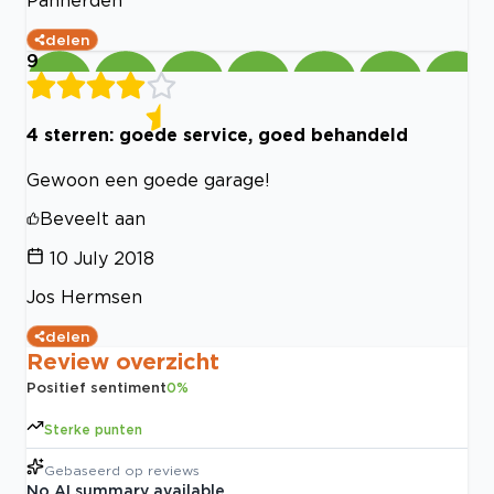
Pannerden
delen
9
4 sterren: goede service, goed behandeld
Gewoon een goede garage!
Beveelt aan
10 July 2018
Jos Hermsen
delen
Review overzicht
Positief sentiment
0
%
Sterke punten
Gebaseerd op
reviews
No AI summary available