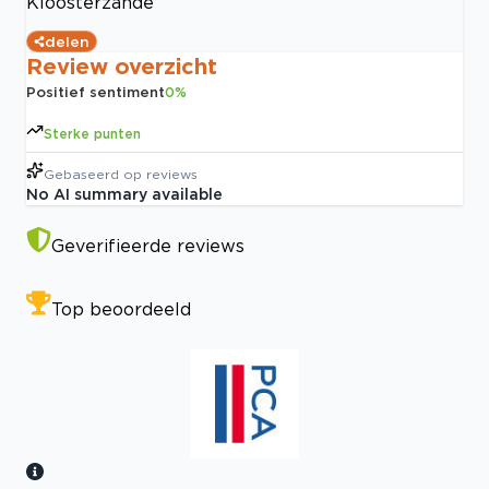
Kloosterzande
delen
Review overzicht
Positief sentiment
0
%
Sterke punten
Gebaseerd op
reviews
No AI summary available
Geverifieerde reviews
Top beoordeeld