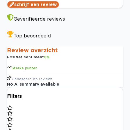
schrijf een review
Geverifieerde reviews
Top beoordeeld
Review overzicht
Positief sentiment
0
%
Sterke punten
Gebaseerd op
reviews
No AI summary available
Filters