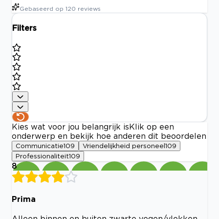
Gebaseerd op
120
reviews
Filters
Kies wat voor jou belangrijk is
Klik op een
onderwerp en bekijk hoe anderen dit beoordelen
Communicatie
109
Vriendelijkheid personeel
109
Professionaliteit
109
8
Prima
Alleen binnen en buiten zwarte vegen/vlekken