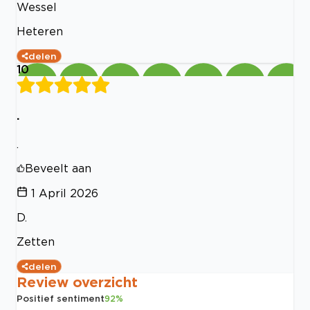
Wessel
Heteren
delen
10
.
.
Beveelt aan
1 April 2026
D.
Zetten
delen
Review overzicht
Positief sentiment
92
%