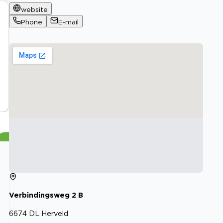
website
Phone
E-mail
Verbindingsweg
2
B
6674 DL
Herveld