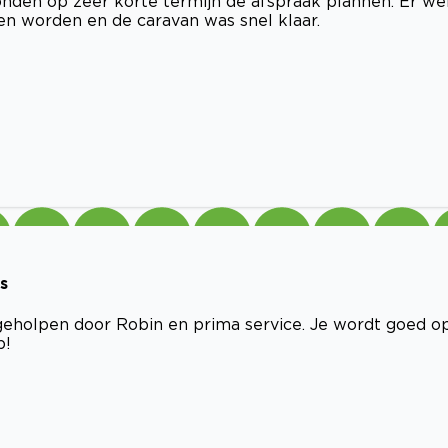
nden op zeer korte termijn de afspraak plannen. Er we
n worden en de caravan was snel klaar.
s
 geholpen door Robin en prima service. Je wordt goed o
p!