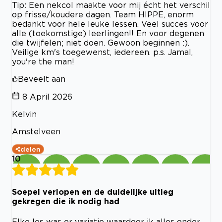
Tip: Een nekcol maakte voor mij écht het verschil
op frisse/koudere dagen. Team HIPPE, enorm
bedankt voor hele leuke lessen. Veel succes voor
alle (toekomstige) leerlingen!! En voor degenen
die twijfelen; niet doen. Gewoon beginnen :).
Veilige km's toegewenst, iedereen. p.s. Jamal,
you're the man!
Beveelt aan
8 April 2026
Kelvin
Amstelveen
delen
10
Soepel verlopen en de duidelijke uitleg
gekregen die ik nodig had
Elke les was er variatie waardoor ik alles onder