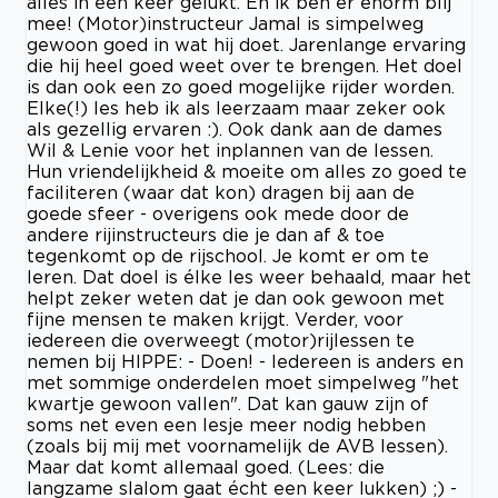
alles in één keer gelukt. En ik ben er enorm blij
mee! (Motor)instructeur Jamal is simpelweg
gewoon goed in wat hij doet. Jarenlange ervaring
die hij heel goed weet over te brengen. Het doel
is dan ook een zo goed mogelijke rijder worden.
Elke(!) les heb ik als leerzaam maar zeker ook
als gezellig ervaren :). Ook dank aan de dames
Wil & Lenie voor het inplannen van de lessen.
Hun vriendelijkheid & moeite om alles zo goed te
faciliteren (waar dat kon) dragen bij aan de
goede sfeer - overigens ook mede door de
andere rijinstructeurs die je dan af & toe
tegenkomt op de rijschool. Je komt er om te
leren. Dat doel is élke les weer behaald, maar het
helpt zeker weten dat je dan ook gewoon met
fijne mensen te maken krijgt. Verder, voor
iedereen die overweegt (motor)rijlessen te
nemen bij HIPPE: - Doen! - Iedereen is anders en
met sommige onderdelen moet simpelweg "het
kwartje gewoon vallen". Dat kan gauw zijn of
soms net even een lesje meer nodig hebben
(zoals bij mij met voornamelijk de AVB lessen).
Maar dat komt allemaal goed. (Lees: die
langzame slalom gaat écht een keer lukken) ;) -