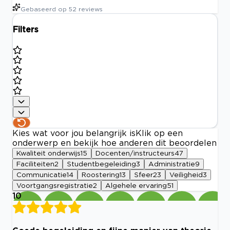
Gebaseerd op
52
reviews
Filters
Kies wat voor jou belangrijk is
Klik op een
onderwerp en bekijk hoe anderen dit beoordelen
Kwaliteit onderwijs
15
Docenten/instructeurs
47
Faciliteiten
2
Studentbegeleiding
3
Administratie
9
Communicatie
14
Roostering
13
Sfeer
23
Veiligheid
3
Voortgangsregistratie
2
Algehele ervaring
51
10