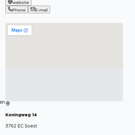
website
Phone
E-mail
an
Koningweg
14
3762 EC
Soest