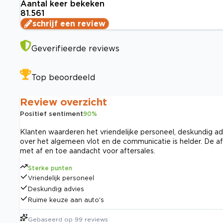
Aantal keer bekeken
81.561
schrijf een review
Geverifieerde reviews
Top beoordeeld
Review overzicht
Positief sentiment
90
%
Klanten waarderen het vriendelijke personeel, deskundig ad
over het algemeen vlot en de communicatie is helder. De af
met af en toe aandacht voor aftersales.
Sterke punten
Vriendelijk personeel
Deskundig advies
Ruime keuze aan auto's
Gebaseerd op
99
reviews