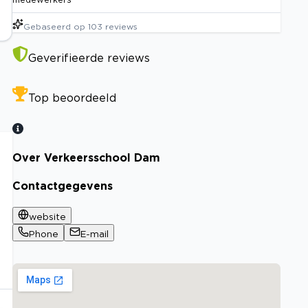
Gebaseerd op
103
reviews
Geverifieerde reviews
Top beoordeeld
Over Verkeersschool Dam
Contactgegevens
website
Phone
E-mail