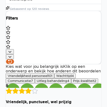
Gebaseerd op
120
reviews
Filters
Kies wat voor jou belangrijk is
Klik op een
onderwerp en bekijk hoe anderen dit beoordelen
Vriendelijkheid personeel
101
Wachttijd
4
Communicatie
7
Uitleg behandeling
4
Prijs-kwaliteit
2
8
Vriendelijk, punctueel, wel prijzig