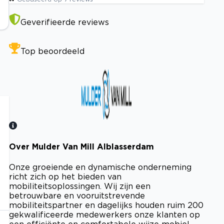
Geverifieerde reviews
Top beoordeeld
Over Mulder Van Mill Alblasserdam
Bekijk certificaat
Onze groeiende en dynamische onderneming
richt zich op het bieden van
mobiliteitsoplossingen. Wij zijn een
betrouwbare en vooruitstrevende
mobiliteitspartner en dagelijks houden ruim 200
gekwalificeerde medewerkers onze klanten op
een efficiënte en comfortabele wijze mobiel.