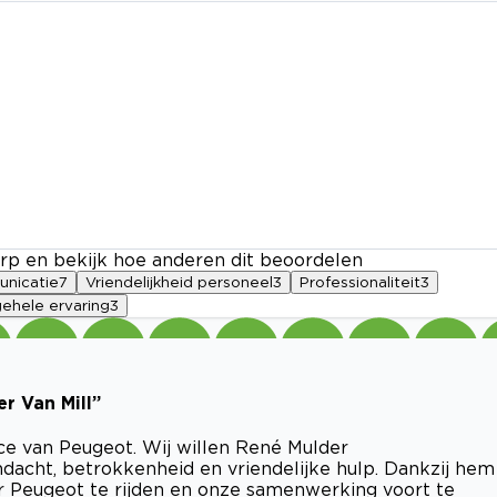
rp en bekijk hoe anderen dit beoordelen
nicatie
7
Vriendelijkheid personeel
3
Professionaliteit
3
gehele ervaring
3
r Van Mill”
ce van Peugeot. Wij willen René Mulder
ndacht, betrokkenheid en vriendelijke hulp. Dankzij hem
 Peugeot te rijden en onze samenwerking voort te