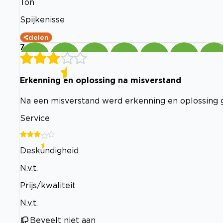
Ton
Spijkenisse
delen
7
Erkenning en oplossing na misverstand
Na een misverstand werd erkenning en oplossing 
Service
Deskundigheid
N.v.t.
Prijs/kwaliteit
N.v.t.
Beveelt niet aan