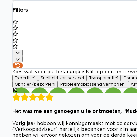
Filters
Kies wat voor jou belangrijk is
Klik op een onderwe
Expertise
1
Snelheid van service
1
Transparantie
1
Commu
Ophalen/bezorgen
1
Probleemoplossend vermogen
1
Al
10
Het was me een genoegen u te ontmoeten, “Mude
Vorig jaar hebben wij kennisgemaakt met de servi
(Verkoopadviseur) hartelijk bedanken voor zijn aa
hebben wij ervoor gekozen om voor de derde keer