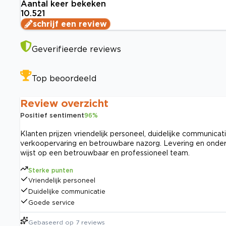
Aantal keer bekeken
10.521
schrijf een review
Geverifieerde reviews
Top beoordeeld
Review overzicht
Positief sentiment
96
%
Klanten prijzen vriendelijk personeel, duidelijke communic
verkoopervaring en betrouwbare nazorg. Levering en onde
wijst op een betrouwbaar en professioneel team.
Sterke punten
Vriendelijk personeel
Duidelijke communicatie
Goede service
Gebaseerd op
7
reviews