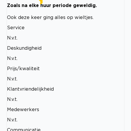
Zoals na elke huur periode geweldig.
Ook deze keer ging alles op wieltjes.
Service
N.v.t.
Deskundigheid
N.v.t.
Prijs/kwaliteit
N.v.t.
Klantvriendelijkheid
N.v.t.
Medewerkers
N.v.t.
Communicatie