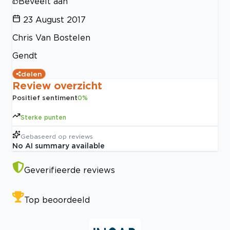
Beveelt aan
23 August 2017
Chris Van Bostelen
Gendt
delen
Review overzicht
Positief sentiment
0
%
Sterke punten
Gebaseerd op
reviews
No AI summary available
Geverifieerde reviews
Top beoordeeld