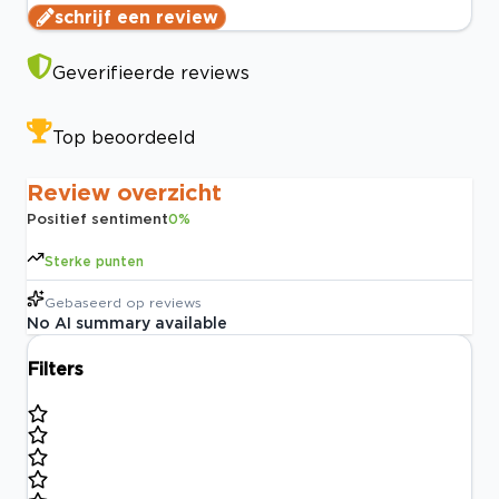
schrijf een review
Geverifieerde reviews
Top beoordeeld
Review overzicht
Positief sentiment
0
%
Sterke punten
Gebaseerd op
reviews
No AI summary available
Filters