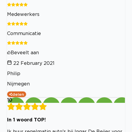
Medewerkers
Communicatie
Beveelt aan
22 February 2021
Philip
Nijmegen
delen
10
In 1 woord TOP!
Ik huur regelmatig auto's bij Inqar De Beijer voor