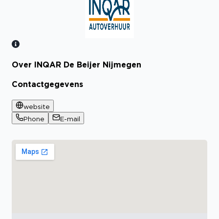
Over INQAR De Beijer Nijmegen
Bekijk certificaat
Contactgegevens
website
Phone
E-mail