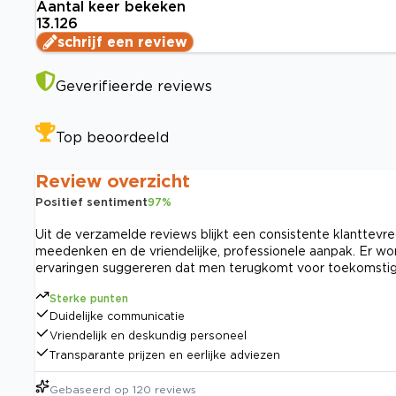
Aantal keer bekeken
13.126
schrijf een review
Geverifieerde reviews
Top beoordeeld
Review overzicht
Positief sentiment
97
%
Uit de verzamelde reviews blijkt een consistente klanttevr
meedenken en de vriendelijke, professionele aanpak. Er word
ervaringen suggereren dat men terugkomt voor toekomsti
Sterke punten
Duidelijke communicatie
Vriendelijk en deskundig personeel
Transparante prijzen en eerlijke adviezen
Gebaseerd op
120
reviews