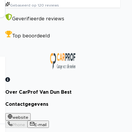
Gebaseerd op
120
reviews
Geverifieerde reviews
Top beoordeeld
Over CarProf Van Dun Best
Bekijk certificaat
Contactgegevens
website
Phone
E-mail