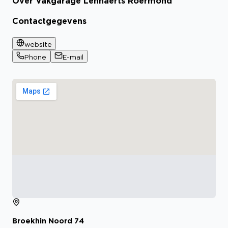
Over Vakgarage Lennaerts Roermond
Bekijk certificaat
Contactgegevens
website
Phone
E-mail
Broekhin Noord
74