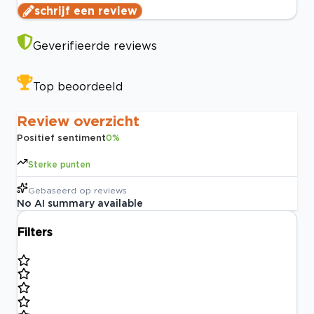
schrijf een review
Geverifieerde reviews
Top beoordeeld
Review overzicht
Positief sentiment
0
%
Sterke punten
Gebaseerd op
reviews
No AI summary available
Filters