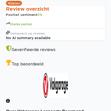
delen
Review overzicht
Positief sentiment
0
%
Sterke punten
Gebaseerd op
reviews
No AI summary available
Geverifieerde reviews
Top beoordeeld