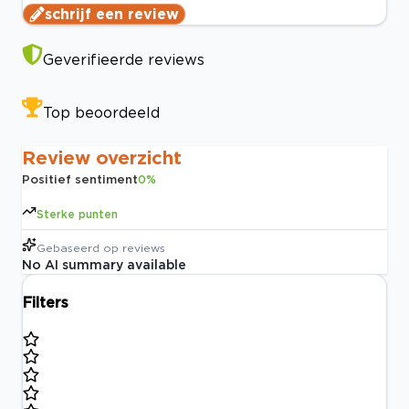
schrijf een review
Geverifieerde reviews
Top beoordeeld
Review overzicht
Positief sentiment
0
%
Sterke punten
Gebaseerd op
reviews
No AI summary available
Filters