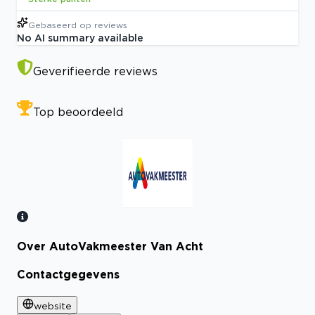
Gebaseerd op
reviews
No AI summary available
Geverifieerde reviews
Top beoordeeld
Over AutoVakmeester Van Acht
Bekijk certificaat
Contactgegevens
website