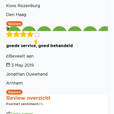
Koos Rozenburg
Den Haag
delen
9
goede service, goed behandeld
Beveelt aan
3 May 2019
Jonathan Ouwehand
Arnhem
delen
Review overzicht
Positief sentiment
0
%
Sterke punten