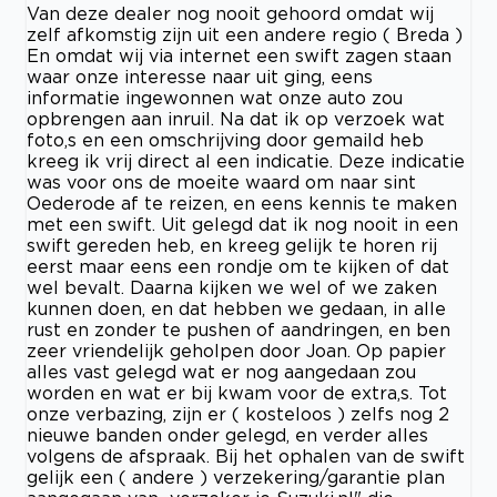
Van deze dealer nog nooit gehoord omdat wij
zelf afkomstig zijn uit een andere regio ( Breda )
En omdat wij via internet een swift zagen staan
waar onze interesse naar uit ging, eens
informatie ingewonnen wat onze auto zou
opbrengen aan inruil. Na dat ik op verzoek wat
foto,s en een omschrijving door gemaild heb
kreeg ik vrij direct al een indicatie. Deze indicatie
was voor ons de moeite waard om naar sint
Oederode af te reizen, en eens kennis te maken
met een swift. Uit gelegd dat ik nog nooit in een
swift gereden heb, en kreeg gelijk te horen rij
eerst maar eens een rondje om te kijken of dat
wel bevalt. Daarna kijken we wel of we zaken
kunnen doen, en dat hebben we gedaan, in alle
rust en zonder te pushen of aandringen, en ben
zeer vriendelijk geholpen door Joan. Op papier
alles vast gelegd wat er nog aangedaan zou
worden en wat er bij kwam voor de extra,s. Tot
onze verbazing, zijn er ( kosteloos ) zelfs nog 2
nieuwe banden onder gelegd, en verder alles
volgens de afspraak. Bij het ophalen van de swift
gelijk een ( andere ) verzekering/garantie plan