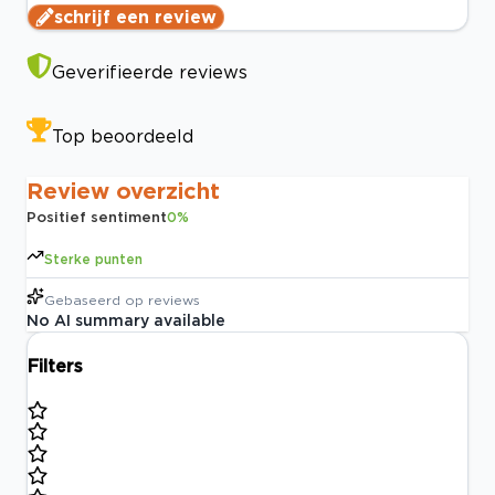
schrijf een review
Geverifieerde reviews
Top beoordeeld
Review overzicht
Positief sentiment
0
%
Sterke punten
Gebaseerd op
reviews
No AI summary available
Filters