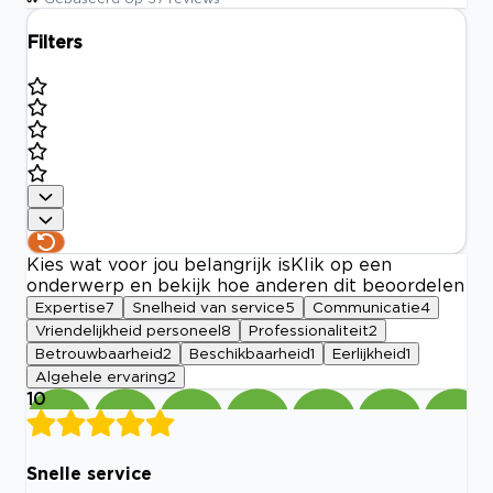
Filters
Kies wat voor jou belangrijk is
Klik op een
onderwerp en bekijk hoe anderen dit beoordelen
Expertise
7
Snelheid van service
5
Communicatie
4
Vriendelijkheid personeel
8
Professionaliteit
2
Betrouwbaarheid
2
Beschikbaarheid
1
Eerlijkheid
1
Algehele ervaring
2
10
Snelle service