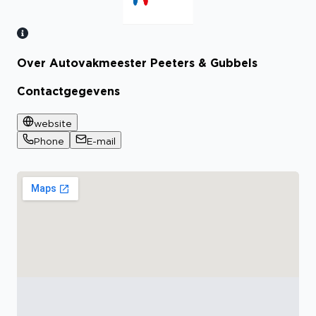
Over Autovakmeester Peeters & Gubbels
Bekijk certificaat
Contactgegevens
website
Phone
E-mail