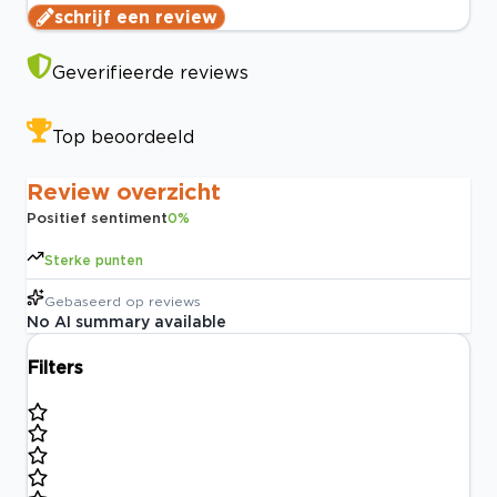
schrijf een review
Geverifieerde reviews
Top beoordeeld
Review overzicht
Positief sentiment
0
%
Sterke punten
Gebaseerd op
reviews
No AI summary available
Filters