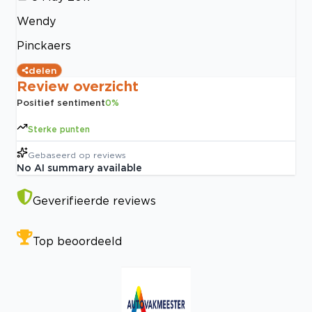
Wendy
Pinckaers
delen
Review overzicht
Positief sentiment
0
%
Sterke punten
Gebaseerd op
reviews
No AI summary available
Geverifieerde reviews
Top beoordeeld