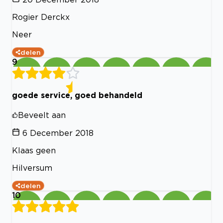
Rogier Derckx
Neer
delen
9
goede service, goed behandeld
Beveelt aan
6 December 2018
Klaas geen
Hilversum
delen
10