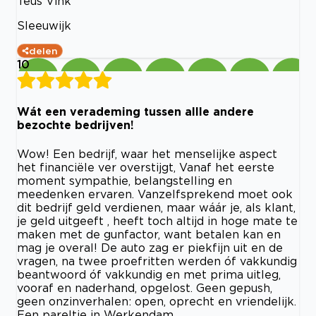
Teus Vink
Sleeuwijk
delen
10
Wát een verademing tussen allle andere
bezochte bedrijven!
Wow! Een bedrijf, waar het menselijke aspect
het financiële ver overstijgt, Vanaf het eerste
moment sympathie, belangstelling en
meedenken ervaren. Vanzelfsprekend moet ook
dit bedrijf geld verdienen, maar wáár je, als klant,
je geld uitgeeft , heeft toch altijd in hoge mate te
maken met de gunfactor, want betalen kan en
mag je overal! De auto zag er piekfijn uit en de
vragen, na twee proefritten werden óf vakkundig
beantwoord óf vakkundig en met prima uitleg,
vooraf en naderhand, opgelost. Geen gepush,
geen onzinverhalen: open, oprecht en vriendelijk.
Een pareltje in Werkendam.