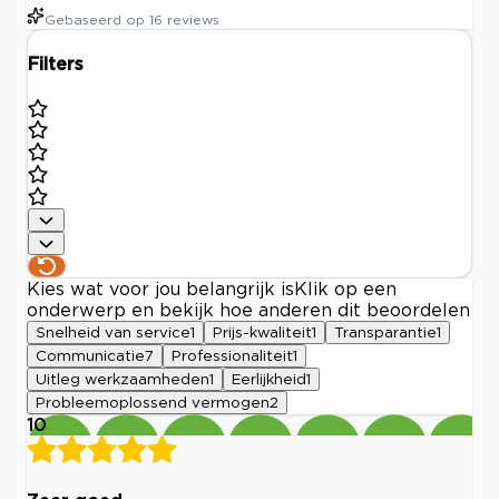
Gebaseerd op
16
reviews
Filters
Kies wat voor jou belangrijk is
Klik op een
onderwerp en bekijk hoe anderen dit beoordelen
Snelheid van service
1
Prijs-kwaliteit
1
Transparantie
1
Communicatie
7
Professionaliteit
1
Uitleg werkzaamheden
1
Eerlijkheid
1
Probleemoplossend vermogen
2
10