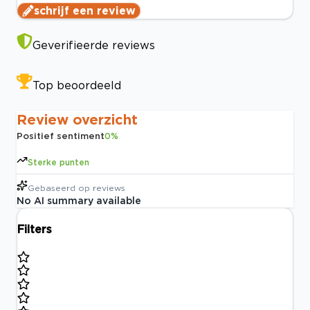
schrijf een review
Geverifieerde reviews
Top beoordeeld
Review overzicht
Positief sentiment
0
%
Sterke punten
Gebaseerd op
reviews
No AI summary available
Filters