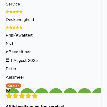
Service
Deskundigheid
Prijs/Kwaliteit
N.v.t.
Beveelt aan
1 August 2025
Peter
Aalsmeer
delen
10
Altijd welkom en top service!