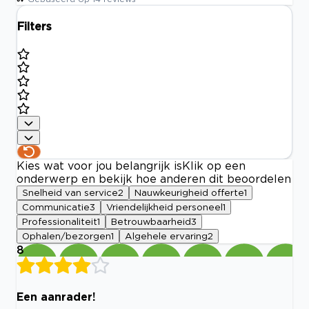
Filters
Kies wat voor jou belangrijk is
Klik op een
onderwerp en bekijk hoe anderen dit beoordelen
Snelheid van service
2
Nauwkeurigheid offerte
1
Communicatie
3
Vriendelijkheid personeel
1
Professionaliteit
1
Betrouwbaarheid
3
Ophalen/bezorgen
1
Algehele ervaring
2
8
Een aanrader!