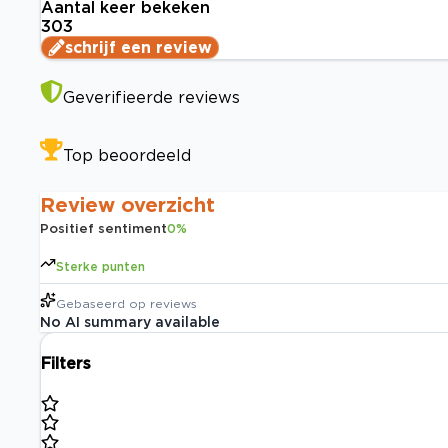
Aantal keer bekeken
303
schrijf een review
Geverifieerde reviews
Top beoordeeld
Review overzicht
Positief sentiment
0
%
Sterke punten
Gebaseerd op
reviews
No AI summary available
Filters