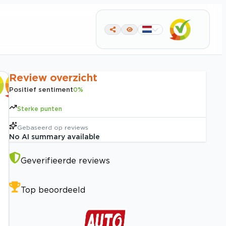
Review overzicht
Positief sentiment
0
%
Sterke punten
Gebaseerd op
reviews
No AI summary available
Geverifieerde reviews
Top beoordeeld