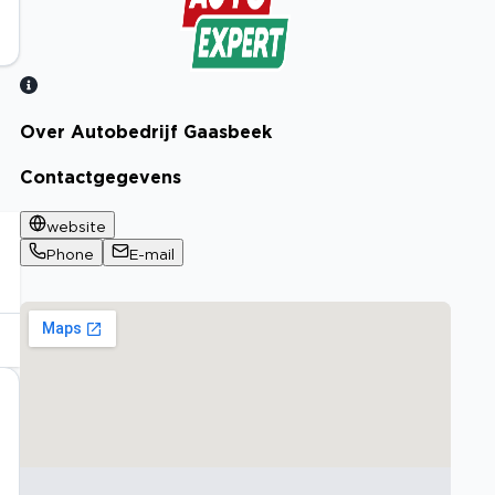
Over Autobedrijf Gaasbeek
Bekijk certificaat
Contactgegevens
website
Phone
E-mail