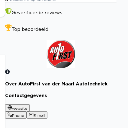
Geverifieerde reviews
Top beoordeeld
Over AutoFirst van der Maarl Autotechniek
Bekijk certificaat
Contactgegevens
website
Phone
E-mail