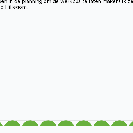
en in de planning om de werkbus te laten maken! Ik z
zo Hillegom,