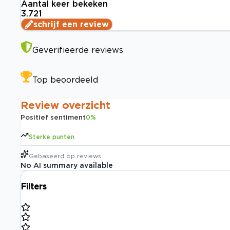
Aantal keer bekeken
3.721
schrijf een review
Geverifieerde reviews
Top beoordeeld
Review overzicht
Positief sentiment
0
%
Sterke punten
Gebaseerd op
reviews
No AI summary available
Filters