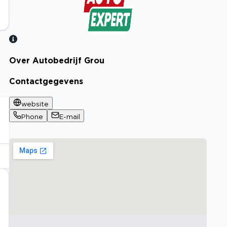
Over Autobedrijf Grou
Bekijk certificaat
Contactgegevens
website
Phone
E-mail