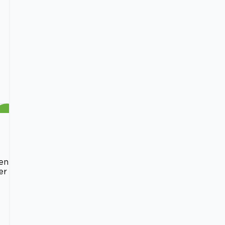
,en
er