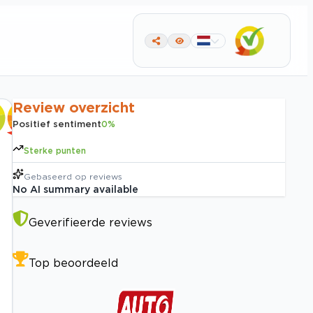
Review overzicht
Positief sentiment
0
%
Sterke punten
Gebaseerd op
reviews
No AI summary available
Geverifieerde reviews
Top beoordeeld