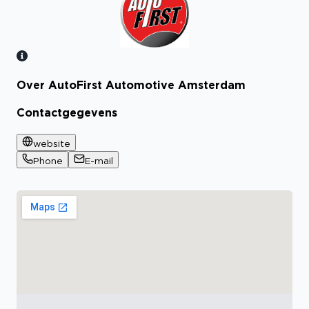
Over AutoFirst Automotive Amsterdam
Bekijk certificaat
Contactgegevens
website
Phone
E-mail