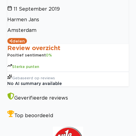
11 September 2019
Harmen Jans
Amsterdam
delen
Review overzicht
Positief sentiment
0
%
Sterke punten
Gebaseerd op
reviews
No AI summary available
Geverifieerde reviews
Top beoordeeld