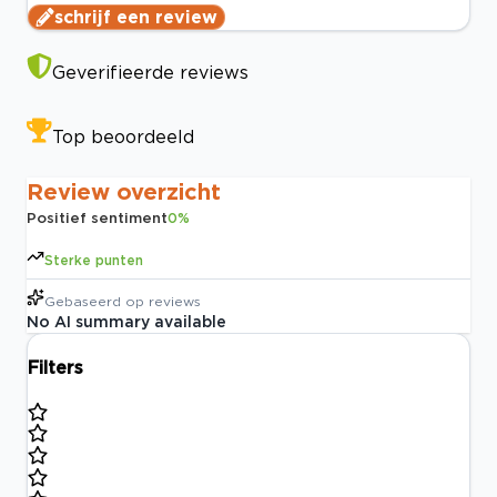
schrijf een review
Geverifieerde reviews
Top beoordeeld
Review overzicht
Positief sentiment
0
%
Sterke punten
Gebaseerd op
reviews
No AI summary available
Filters