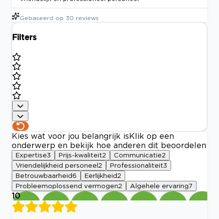
Gebaseerd op
30
reviews
Filters
Kies wat voor jou belangrijk is
Klik op een
onderwerp en bekijk hoe anderen dit beoordelen
Expertise
3
Prijs-kwaliteit
2
Communicatie
2
Vriendelijkheid personeel
2
Professionaliteit
3
Betrouwbaarheid
6
Eerlijkheid
2
Probleemoplossend vermogen
2
Algehele ervaring
7
10