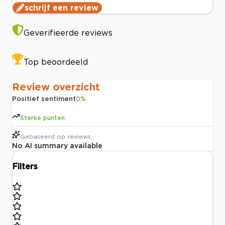
schrijf een review
Geverifieerde reviews
Top beoordeeld
Review overzicht
Positief sentiment
0
%
Sterke punten
Gebaseerd op
reviews
No AI summary available
Filters