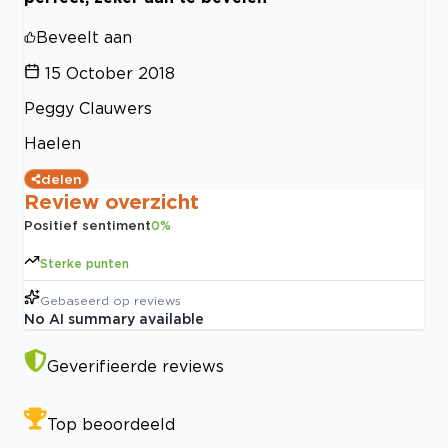
Beveelt aan
15 October 2018
Peggy Clauwers
Haelen
delen
Review overzicht
Positief sentiment
0
%
Sterke punten
Gebaseerd op
reviews
No AI summary available
Geverifieerde reviews
Top beoordeeld