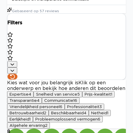
Gebaseerd op
57
reviews
Filters
Kies wat voor jou belangrijk is
Klik op een
onderwerp en bekijk hoe anderen dit beoordelen
Expertise
4
Snelheid van service
5
Prijs-kwaliteit
1
Transparantie
4
Communicatie
16
Vriendelijkheid personeel
6
Professionaliteit
3
Betrouwbaarheid
2
Beschikbaarheid
4
Netheid
1
Eerlijkheid
1
Probleemoplossend vermogen
6
Algehele ervaring
2
8