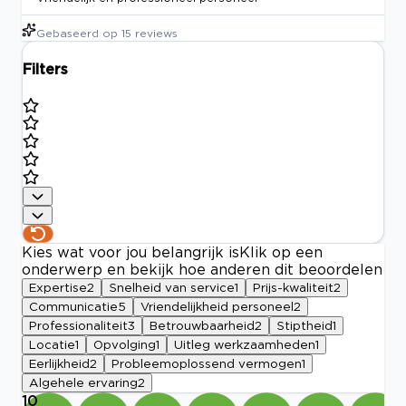
Gebaseerd op
15
reviews
Filters
Kies wat voor jou belangrijk is
Klik op een
onderwerp en bekijk hoe anderen dit beoordelen
Expertise
2
Snelheid van service
1
Prijs-kwaliteit
2
Communicatie
5
Vriendelijkheid personeel
2
Professionaliteit
3
Betrouwbaarheid
2
Stiptheid
1
Locatie
1
Opvolging
1
Uitleg werkzaamheden
1
Eerlijkheid
2
Probleemoplossend vermogen
1
Algehele ervaring
2
10