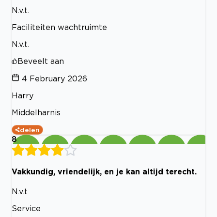
N.v.t.
Faciliteiten wachtruimte
N.v.t.
Beveelt aan
4 February 2026
Harry
Middelharnis
delen
8
Vakkundig, vriendelijk, en je kan altijd terecht.
N.v.t
Service