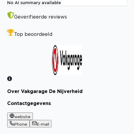
No AI summary available
Geverifieerde reviews
Top beoordeeld
Over Vakgarage De Nijverheid
Bekijk certificaat
Contactgegevens
website
Phone
E-mail