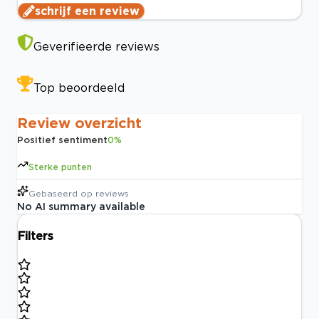
schrijf een review
Geverifieerde reviews
Top beoordeeld
Review overzicht
Positief sentiment
0
%
Sterke punten
Gebaseerd op
reviews
No AI summary available
Filters