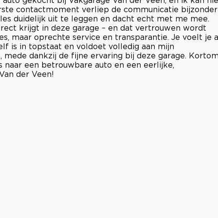
 auto gekocht bij Vakgarage Van der Veen, en ik kan nie
erste contactmoment verliep de communicatie bijzonder
les duidelijk uit te leggen en dacht echt met me mee.
irect krijgt in deze garage – en dat vertrouwen wordt
, maar oprechte service en transparantie. Je voelt je a
 is in topstaat en voldoet volledig aan mijn
, mede dankzij de fijne ervaring bij deze garage. Kortom
s naar een betrouwbare auto en een eerlijke,
 Van der Veen!