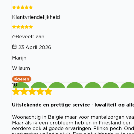
Klantvriendelijkheid
Beveelt aan
23 April 2026
Marijn
Wilsum
delen
10
Uitstekende en prettige service - kwaliteit op all
Woonachtig in België maar voor mantelzorgen vaak
Maar àls ik een probleem heb en in Friesland ben, 
eerdere ook al goede ervaringen. Flinke pech. Ond
startmotor volledig stuk. Een niet rijdende auto