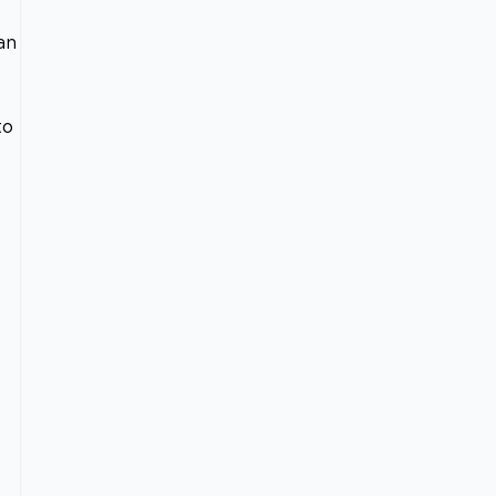
e
an
to