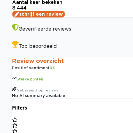
Aantal keer bekeken
8.444
schrijf een review
Geverifieerde reviews
Top beoordeeld
Review overzicht
Positief sentiment
0
%
Sterke punten
Gebaseerd op
reviews
No AI summary available
Filters