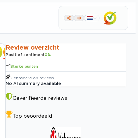
Review overzicht
Positief sentiment
0
%
Sterke punten
Gebaseerd op
reviews
No AI summary available
Geverifieerde reviews
Top beoordeeld