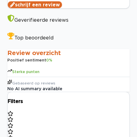
schrijf een review
Geverifieerde reviews
Top beoordeeld
Review overzicht
Positief sentiment
0
%
Sterke punten
Gebaseerd op
reviews
No AI summary available
Filters