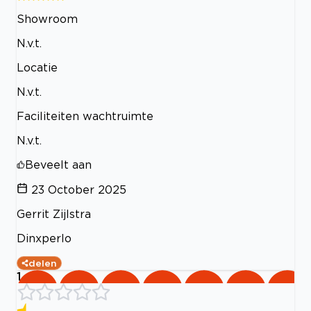
Showroom
N.v.t.
Locatie
N.v.t.
Faciliteiten wachtruimte
N.v.t.
Beveelt aan
23 October 2025
Gerrit Zijlstra
Dinxperlo
delen
1