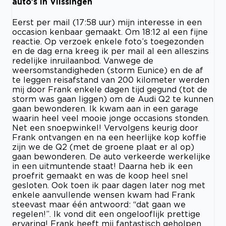
auto’s in Vlissingen
Eerst per mail (17:58 uur) mijn interesse in een
occasion kenbaar gemaakt. Om 18:12 al een fijne
reactie. Op verzoek enkele foto’s toegezonden
en de dag erna kreeg ik per mail al een alleszins
redelijke inruilaanbod. Vanwege de
weersomstandigheden (storm Eunice) en de af
te leggen reisafstand van 200 kilometer werden
mij door Frank enkele dagen tijd gegund (tot de
storm was gaan liggen) om de Audi Q2 te kunnen
gaan bewonderen. Ik kwam aan in een garage
waarin heel veel mooie jonge occasions stonden.
Net een snoepwinkel! Vervolgens keurig door
Frank ontvangen en na een heerlijke kop koffie
zijn we de Q2 (met de groene plaat er al op)
gaan bewonderen. De auto verkeerde werkelijke
in een uitmuntende staat! Daarna heb ik een
proefrit gemaakt en was de koop heel snel
gesloten. Ook toen ik paar dagen later nog met
enkele aanvullende wensen kwam had Frank
steevast maar één antwoord: “dat gaan we
regelen!”. Ik vond dit een ongelooflijk prettige
ervaring! Frank heeft mij fantastisch geholpen